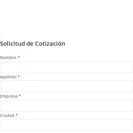
info@nunezing.com
© Todos los derechos reservados 2022 – NUÑEZ SUAVITA
INGENIERÍA | Desarrollado por
Datosfera
Solicitud de Cotización
Nombre
*
Apellido
*
Empresa
*
Ciudad
*