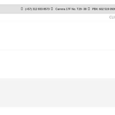
(+57) 312 833 8573
Carrera 17F No. T29 -38
PBX: 602 519 093
CL