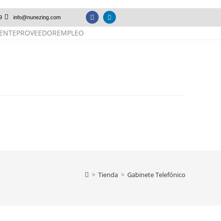
9
info@nunezing.com
IENTE
PROVEEDOR
EMPLEO
>
Tienda
>
Gabinete Telefónico